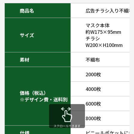
商品名
広告チラシ入り不織布
マスク本体
約W175×95mm
サイズ
チラシ
W200×H100mm
素材
不織布
2000枚
4000枚
価格（税込）
※デザイン費・送料別
6000枚
8000枚
スクロールできます
仕様
ビニールポケットにチ