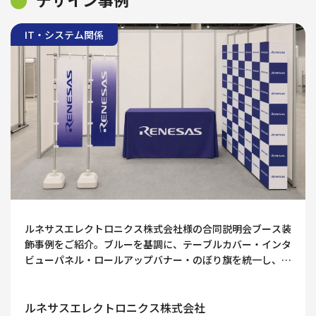
IT・システム関係
ルネサスエレクトロニクス株式会社様の合同説明会ブース装
飾事例をご紹介。ブルーを基調に、テーブルカバー・インタ
ビューパネル・ロールアップバナー・のぼり旗を統一し、技
術力・知性・信頼感が伝わる採用ブースデザインに仕上げま
した。学生の視線を集め、社名認知や会話につなげる工夫も
解説します。
ルネサスエレクトロニクス株式会社