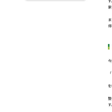
す
家
ま
得
今
「
を
整
す