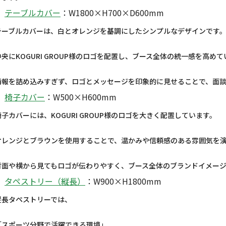
テーブルカバー
：W1800×H700×D600mm
テーブルカバーは、白とオレンジを基調にしたシンプルなデザインです
中央にKOGURI GROUP様のロゴを配置し、ブース全体の統一感を高め
情報を詰め込みすぎず、ロゴとメッセージを印象的に見せることで、面
椅子カバー
：W500×H600mm
椅子カバーには、KOGURI GROUP様のロゴを大きく配置しています。
オレンジとブラウンを使用することで、温かみや信頼感のある雰囲気を
背面や横から見てもロゴが伝わりやすく、ブース全体のブランドイメー
タペストリー（縦長）
：W900×H1800mm
縦長タペストリーでは、
「スポーツ分野で活躍できる環境」