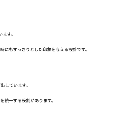
。
ています。
談時にもすっきりとした印象を与える設計です。
演出しています。
ジを統一する役割があります。