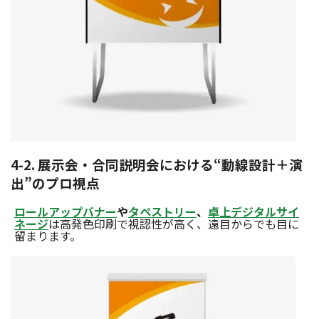
4-2. 展示会・合同説明会における“動線設計＋演
出”のプロ視点
ロールアップバナー
や
タペストリー
、
卓上デジタルサイ
ネージ
は高発色印刷で視認性が高く、遠目からでも目に
留まります。