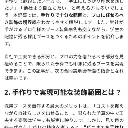
手作りで節約したい一方で、「学生にしっかり印象を残し
たい」「他社より目立ちたい」と考える方も多いでしょ
う。本記事では、
手作りで十分な範囲
と、
プロに任せるべ
き装飾の境界線
をわかりやすく解説します。また、弊社が
手がけるプロ仕様のブース装飾事例も交えながら、学生の
記憶に残る採用ブースをつくるためのポイントを紹介しま
す。
自社で工夫できる部分と、プロの力を借りるべき部分を見
極めることで、限られた予算でも印象に残るブースを実現
できます。この記事が、次の合同説明会準備の指針となれ
ば幸いです。
2. 手作りで実現可能な装飾範囲とは？
採用ブースを自作する最大のメリットは、「コストを抑え
ながら自社らしさを出せること」。限られた予算の中で工
夫する姿勢は学生にも誠実に映ります。しかし、見た目の
統一感や仕上がりの精度を考えると、
“どこまでを手作り