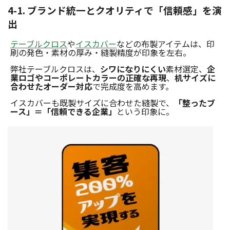
4-1. ブランド統一とクオリティで「信頼感」を演
出
テーブルクロス
や
イスカバー
などの布製アイテムは、印
刷の発色・素材の厚み・縫製精度が印象を左右。
弊社テーブルクロスは、
シワになりにくい
素材選定、
企
業ロゴやコーポレートカラーの正確な再現
、
机サイズに
合わせたオーダー対応
で完成度を高めます。
イスカバーも既製サイズに合わせた縫製で、
「整ったブ
ース」＝「信頼できる企業」
という印象に。