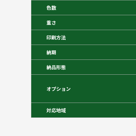
色数
重さ
印刷方法
納期
納品形態
オプション
対応地域