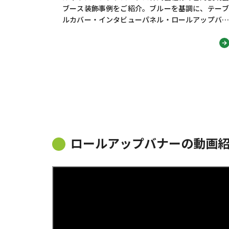
ブース装飾事例をご紹介。ブルーを基調に、テーブ
ルカバー・インタビューパネル・ロールアップバナ
ー・のぼり旗を統一し、技術力・知性・信頼感が伝
わる採用ブースデザインに仕上げました。学生の視
線を集め、社名認知や会話につなげる工夫も解説し
ます。
ロールアップバナーの動画