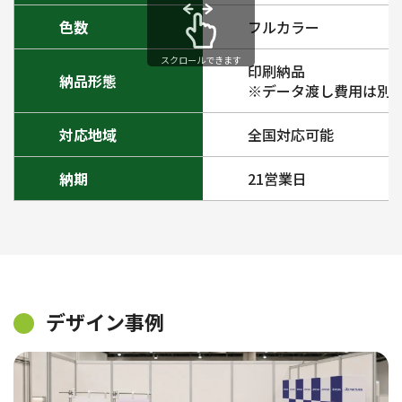
色数
フルカラー
スクロールできます
印刷納品
納品形態
※データ渡し費用は別
対応地域
全国対応可能
納期
21営業日
デザイン事例