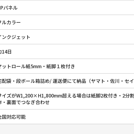
CPパネル
フルカラー
インクジェット
約14日
マットロール紙5mm・紙脚１枚付き
宅配袋・段ボール箱詰め/ 運送便にて納品（ヤマト・佐川・セ
サイズがW1,200×H1,800mm超える場合は紙脚2枚付き・2分
作・裏面でつなぎ合わせ
全国対応可能