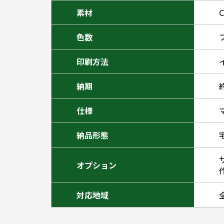
素材
色数
印刷方法
納期
仕様
納品形態
オプション
対応地域