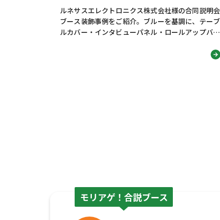
ルネサスエレクトロニクス株式会社様の合同説明会
ブース装飾事例をご紹介。ブルーを基調に、テーブ
ルカバー・インタビューパネル・ロールアップバナ
ー・のぼり旗を統一し、技術力・知性・信頼感が伝
わる採用ブースデザインに仕上げました。学生の視
線を集め、社名認知や会話につなげる工夫も解説し
ます。
モリアゲ！合説ブース