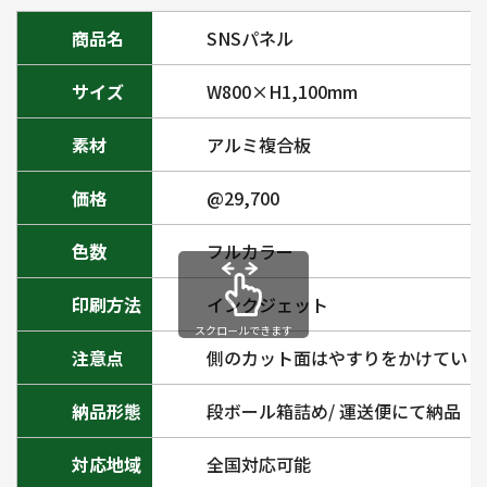
商品名
SNSパネル
サイズ
W800×H1,100mm
素材
アルミ複合板
価格
@29,700
色数
フルカラー
印刷方法
インクジェット
注意点
側のカット面はやすりをかけていま
納品形態
段ボール箱詰め/ 運送便にて納品
対応地域
全国対応可能