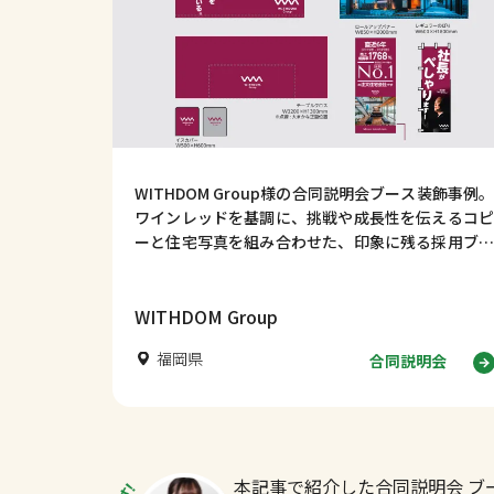
WITHDOM Group様の合同説明会ブース装飾事例。
ワインレッドを基調に、挑戦や成長性を伝えるコピ
ーと住宅写真を組み合わせた、印象に残る採用ブー
スデザインをご紹介します。デザイン事例354｜合
同説明会ブース装飾事例｜WITHDOM Group様【福
岡県】はじめに 合同説明会では、学生に短時間で企
WITHDOM Group
業の姿勢や成長性を伝えることが重要です。
福岡県
合同説明会
本記事で紹介した合同説明会 ブ