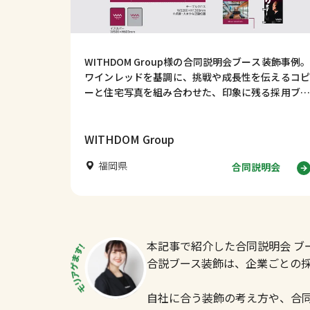
WITHDOM Group様の合同説明会ブース装飾事例。
ワインレッドを基調に、挑戦や成長性を伝えるコピ
ーと住宅写真を組み合わせた、印象に残る採用ブー
スデザインをご紹介します。デザイン事例354｜合
同説明会ブース装飾事例｜WITHDOM Group様【福
岡県】はじめに 合同説明会では、学生に短時間で企
WITHDOM Group
業の姿勢や成長性を伝えることが重要です。
福岡県
合同説明会
本記事で紹介した合同説明会 ブ
合説ブース装飾は、企業ごとの
自社に合う装飾の考え方や、合