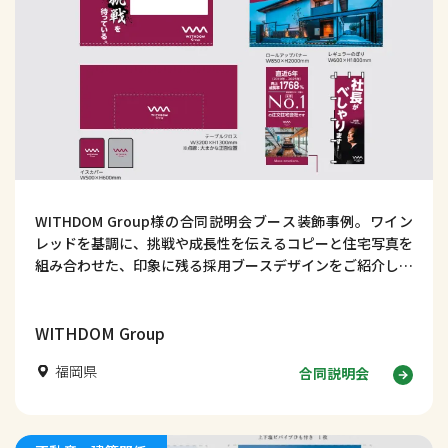
WITHDOM Group様の合同説明会ブース装飾事例。ワイン
レッドを基調に、挑戦や成長性を伝えるコピーと住宅写真を
組み合わせた、印象に残る採用ブースデザインをご紹介しま
す。デザイン事例354｜合同説明会ブース装飾事例｜
WITHDOM Group様【福岡県】はじめに 合同説明会では、
学生に短時間で企業の姿勢や成長性を伝えることが重要で
WITHDOM Group
す。
福岡県
合同説明会