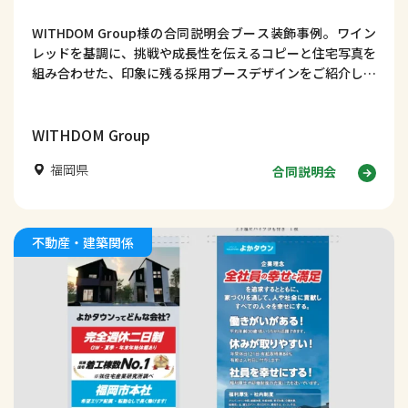
WITHDOM Group様の合同説明会ブース装飾事例。ワイン
レッドを基調に、挑戦や成長性を伝えるコピーと住宅写真を
組み合わせた、印象に残る採用ブースデザインをご紹介しま
す。デザイン事例354｜合同説明会ブース装飾事例｜
WITHDOM Group様【福岡県】はじめに 合同説明会では、
学生に短時間で企業の姿勢や成長性を伝えることが重要で
WITHDOM Group
す。
福岡県
合同説明会
不動産・建築関係