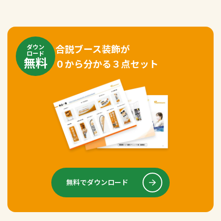
合説ブース装飾が
ダウン
ロード
無料
０から分かる３点セット
無料でダウンロード