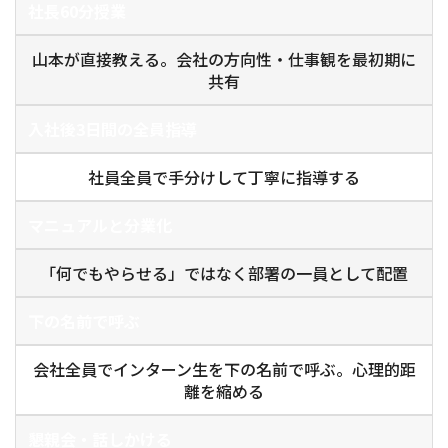
社長60分授業
山本が直接教える。会社の方向性・仕事観を最初期に
共有
入社後3日間の全員指導
社員全員で手分けして丁寧に指導する
マニュアルと分業化
「何でもやらせる」ではなく部署の一員として配置
下の名前で呼ぶ
会社全員でインターン生を下の名前で呼ぶ。心理的距
離を縮める
懇親会・話しかける