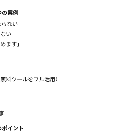
つの実例
ならない
もない
やめます」
（無料ツールをフル活用）
た
事
のポイント