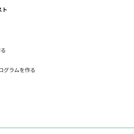
スト
る
る
作る
プログラムを作る