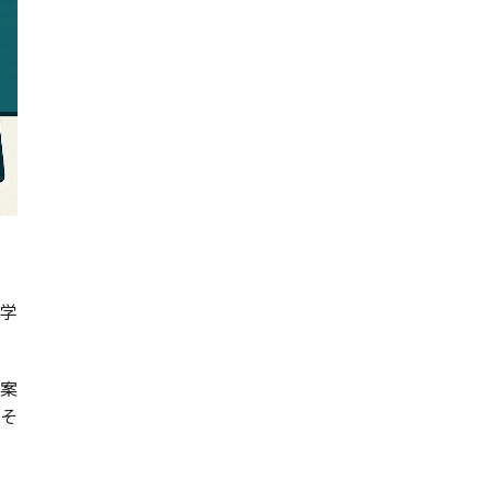
。
学
案
そ