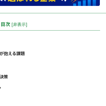
目次
[
非表示
]
業が抱える課題
解決策
P