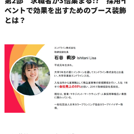
第
2
部 求職者が
3
倍集まる
!?
採用イ
ベントで効果を出すためのブース装飾
とは？