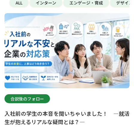
ALL
インターン
エンゲージ・育成
デザイン
合説後のフォロー
入社前の学生の本音を聞いちゃいました！ —就活
生が抱えるリアルな疑問とは？—