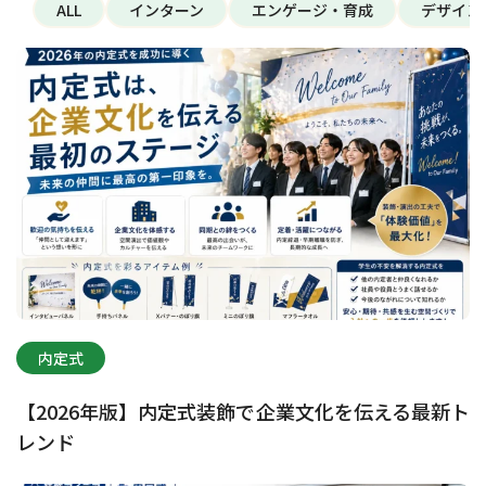
ALL
インターン
エンゲージ・育成
デザイン
内定式
【2026年版】内定式装飾で企業文化を伝える最新ト
レンド