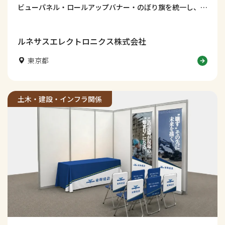
ビューパネル・ロールアップバナー・のぼり旗を統一し、技
術力・知性・信頼感が伝わる採用ブースデザインに仕上げま
した。学生の視線を集め、社名認知や会話につなげる工夫も
解説します。
ルネサスエレクトロニクス株式会社
東京都
土木・建設・インフラ関係