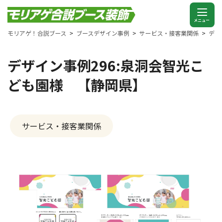
モリアゲ！合説ブース
ブースデザイン事例
サービス・接客業関係
デザ
デザイン事例296:泉洞会智光こ
ども園様 【静岡県】
サービス・接客業関係