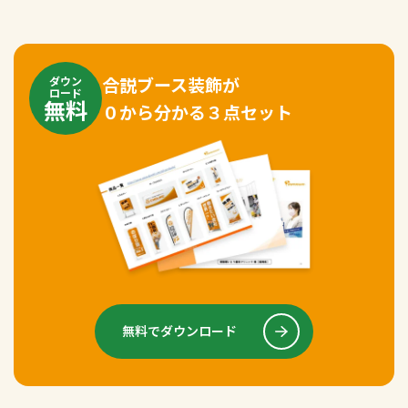
合説ブース装飾が
ダウン
ロード
無料
０から分かる３点セット
無料でダウンロード