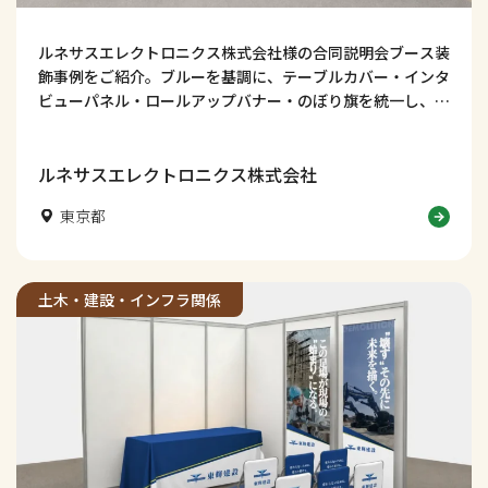
ルネサスエレクトロニクス株式会社様の合同説明会ブース装
飾事例をご紹介。ブルーを基調に、テーブルカバー・インタ
ビューパネル・ロールアップバナー・のぼり旗を統一し、技
術力・知性・信頼感が伝わる採用ブースデザインに仕上げま
した。学生の視線を集め、社名認知や会話につなげる工夫も
解説します。
ルネサスエレクトロニクス株式会社
東京都
土木・建設・インフラ関係