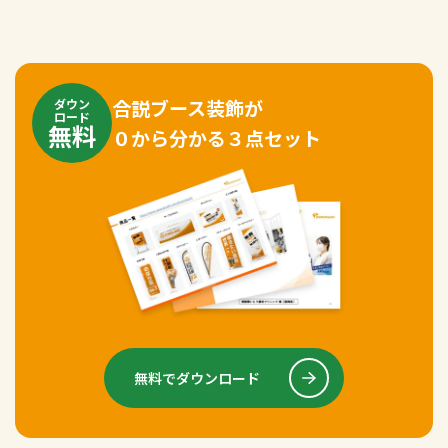
合説ブース装飾が
ダウン
ロード
無料
０から分かる３点セット
無料でダウンロード