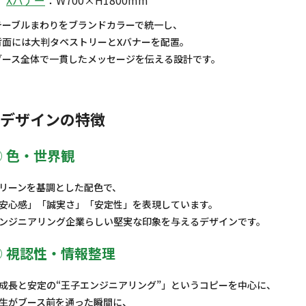
Xバナー
：W700×H1800mm
テーブルまわりをブランドカラーで統一し、
背面には大判タペストリーとXバナーを配置。
ブース全体で一貫したメッセージを伝える設計です。
デザインの特徴
① 色・世界観
リーンを基調とした配色で、
安心感」「誠実さ」「安定性」を表現しています。
ンジニアリング企業らしい堅実な印象を与えるデザインです。
② 視認性・情報整理
成長と安定の“王子エンジニアリング”」というコピーを中心に、
生がブース前を通った瞬間に、