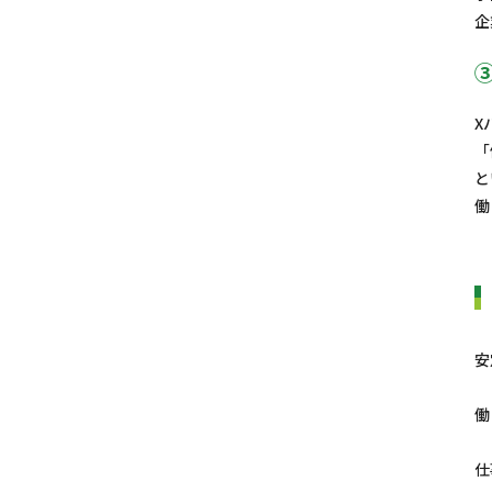
企
X
「
と
働
安
働
仕