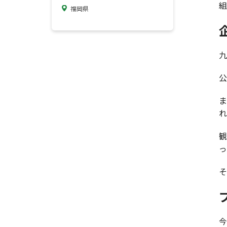
組
福岡県
九
公
れ
っ
そ
今