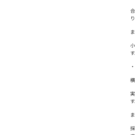
り
ま
す
・
横
す
ま