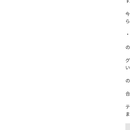
す
ら
・
の
い
の
合
ま