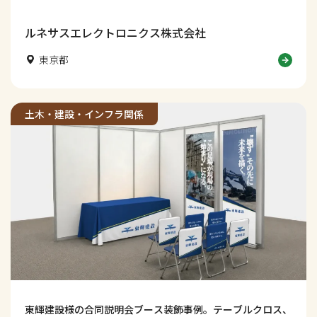
術力・知性・信頼感が伝わる採用ブースデザインに仕上げま
した。学生の視線を集め、社名認知や会話につなげる工夫も
解説します。
ルネサスエレクトロニクス株式会社
東京都
土木・建設・インフラ関係
東輝建設様の合同説明会ブース装飾事例。テーブルクロス、