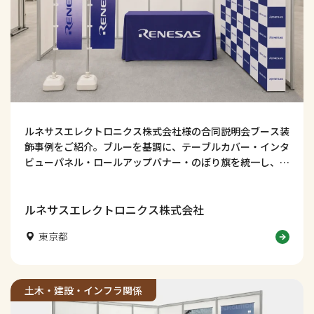
ルネサスエレクトロニクス株式会社様の合同説明会ブース装
飾事例をご紹介。ブルーを基調に、テーブルカバー・インタ
ビューパネル・ロールアップバナー・のぼり旗を統一し、技
術力・知性・信頼感が伝わる採用ブースデザインに仕上げま
した。学生の視線を集め、社名認知や会話につなげる工夫も
解説します。
ルネサスエレクトロニクス株式会社
東京都
土木・建設・インフラ関係