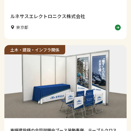
術力・知性・信頼感が伝わる採用ブースデザインに仕上げま
した。学生の視線を集め、社名認知や会話につなげる工夫も
解説します。
ルネサスエレクトロニクス株式会社
東京都
土木・建設・インフラ関係
東輝建設様の合同説明会ブース装飾事例。テーブルクロス、