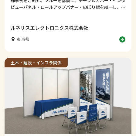
飾事例をご紹介。ブルーを基調に、テーブルカバー・インタ
ビューパネル・ロールアップバナー・のぼり旗を統一し、技
術力・知性・信頼感が伝わる採用ブースデザインに仕上げま
した。学生の視線を集め、社名認知や会話につなげる工夫も
解説します。
ルネサスエレクトロニクス株式会社
東京都
土木・建設・インフラ関係