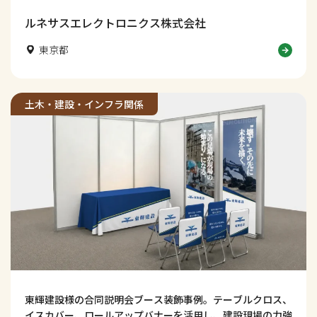
した。学生の視線を集め、社名認知や会話につなげる工夫も
解説します。
ルネサスエレクトロニクス株式会社
東京都
土木・建設・インフラ関係
東輝建設様の合同説明会ブース装飾事例。テーブルクロス、
イスカバー、ロールアップバナーを活用し、建設現場の力強