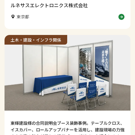
解説します。
ルネサスエレクトロニクス株式会社
東京都
土木・建設・インフラ関係
東輝建設様の合同説明会ブース装飾事例。テーブルクロス、
イスカバー、ロールアップバナーを活用し、建設現場の力強