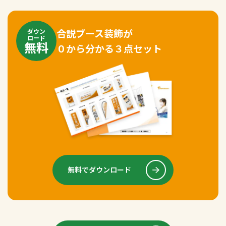
合説ブース装飾が
ダウン
ロード
無料
０から分かる３点セット
無料でダウンロード