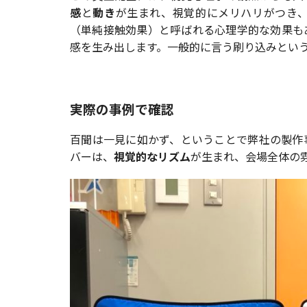
感
と
動き
が生まれ、視覚的にメリハリがつき
（単純接触効果）と呼ばれる心理学的な効果も
感を生み出します。一般的に言う刷り込みとい
実際の事例で確認
百聞は一見に如かず、ということで弊社の製作
バーは、
視覚的なリズム
が生まれ、会場全体の